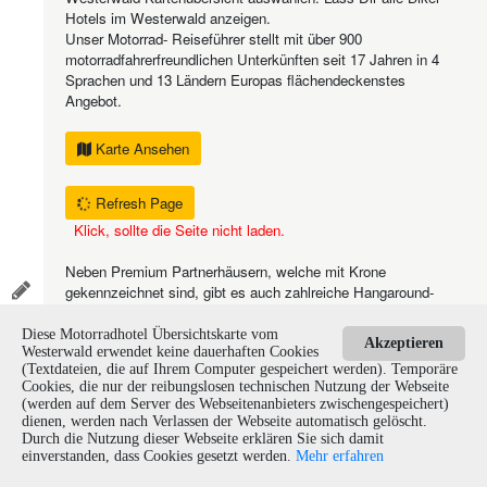
Hotels im Westerwald anzeigen.
Unser Motorrad- Reiseführer stellt mit über 900
motorradfahrerfreundlichen Unterkünften seit 17 Jahren in 4
Sprachen und 13 Ländern Europas flächendeckenstes
Angebot.
Karte Ansehen
Refresh Page
Klick, sollte die Seite nicht laden.
Neben Premium Partnerhäusern, welche mit Krone
gekennzeichnet sind, gibt es auch zahlreiche Hangaround-
Unterkünfte, ohne Krone erkennbar und mit nur
eingeschränkten Inhalten.
Diese Motorradhotel Übersichtskarte vom
Akzeptieren
Westerwald erwendet keine dauerhaften Cookies
(Textdateien, die auf Ihrem Computer gespeichert werden). Temporäre
Über den den Button "Here I Am"
kannst Du Deinen
Cookies, die nur der reibungslosen technischen Nutzung der Webseite
aktuellen Standort lokalisieren und die nächsten Partnerhotels
(werden auf dem Server des Webseitenanbieters zwischengespeichert)
um Dich herum anzeigen lassen oder eine Navigation starten.
dienen, werden nach Verlassen der Webseite automatisch gelöscht.
Durch die Nutzung dieser Webseite erklären Sie sich damit
©
Suchst Du einen bestimmten Ort oder eine Region, so nutze
einverstanden, dass Cookies gesetzt werden.
Mehr erfahren
2020
einfach die "Finden"- Funktion
in der Menüleiste.