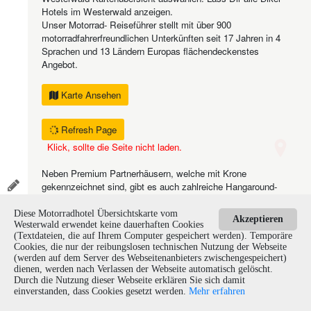
Hotels im Westerwald anzeigen.
Unser Motorrad- Reiseführer stellt mit über 900
motorradfahrerfreundlichen Unterkünften seit 17 Jahren in 4
Sprachen und 13 Ländern Europas flächendeckenstes
Angebot.
Karte Ansehen
Refresh Page
Klick, sollte die Seite nicht laden.
Neben Premium Partnerhäusern, welche mit Krone
gekennzeichnet sind, gibt es auch zahlreiche Hangaround-
Unterkünfte, ohne Krone erkennbar und mit nur
eingeschränkten Inhalten.
Diese Motorradhotel Übersichtskarte vom
Akzeptieren
Westerwald erwendet keine dauerhaften Cookies
(Textdateien, die auf Ihrem Computer gespeichert werden). Temporäre
Über den den Button "Here I Am"
kannst Du Deinen
Cookies, die nur der reibungslosen technischen Nutzung der Webseite
aktuellen Standort lokalisieren und die nächsten Partnerhotels
(werden auf dem Server des Webseitenanbieters zwischengespeichert)
um Dich herum anzeigen lassen oder eine Navigation starten.
dienen, werden nach Verlassen der Webseite automatisch gelöscht.
Durch die Nutzung dieser Webseite erklären Sie sich damit
©
Suchst Du einen bestimmten Ort oder eine Region, so nutze
einverstanden, dass Cookies gesetzt werden.
Mehr erfahren
2020
einfach die "Finden"- Funktion
in der Menüleiste.